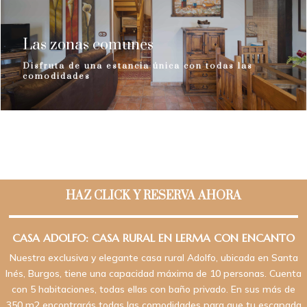
Las zonas comunes
Disfruta de una estancia única con todas las
comodidades
HAZ CLICK Y RESERVA AHORA
CASA ADOLFO: CASA RURAL EN LERMA CON ENCANTO
Nuestra exclusiva y elegante casa rural Adolfo, ubicada en Santa
Inés, Burgos, tiene una capacidad máxima de 10 personas. Cuenta
con 5 habitaciones, todas ellas con baño privado. En sus más de
350 m2 encontrarás todas las comodidades para que tu escapada